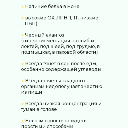
●
Наличие белка в моче
●
высокие ОХ, ЛПНП, ТГ, низкие
ЛПВП)
●
Черный акантоз
(гиперпигментация на сгибах
локтей, под шеей, под грудью, в
подмышках, в паховой области)
●
Всегда тянет в сон после еды,
особенно содержащей углеводы
●
Всегда хочется сладкого –
организм недополучает энергию
из пищи
●
Всегда низкая концентрация и
туман в голове
●
Невозможность похудеть
простыми способами