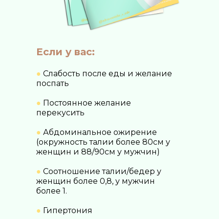
Eсли у вас:
●
Слабость после еды и желание
поспать
●
Постоянное желание
перекусить
●
Абдоминальное ожирение
(окружность талии более 80см у
женщин и 88/90см у мужчин)
●
Соотношение талии/бедер у
женщин более 0,8, у мужчин
более 1.
●
Гипертония