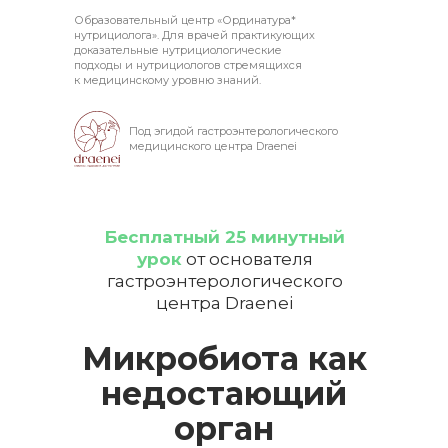
Образовательный центр «Ординатура
*
нутрициолога». Для врачей практикующих
доказательные нутрициологические
подходы и нутрициологов стремящихся
к медицинскому уровню знаний.
Под эгидой гастроэнтерологического
медицинского центра Draenei
Бесплатный 25 минутный
урок
от основателя
гастроэнтерологического
центра Draenei
Микробиота как
недостающий
орган